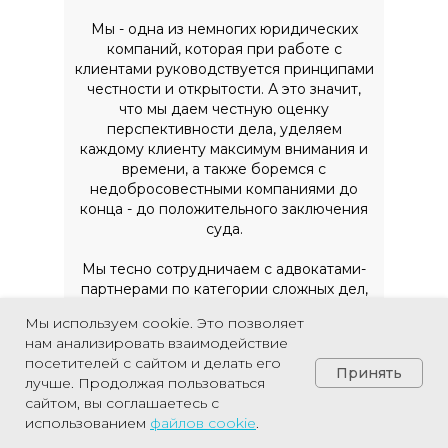
Мы - одна из немногих юридических
компаний, которая при работе с
клиентами руководствуется принципами
честности и открытости. А это значит,
что мы даем честную оценку
перспективности дела, уделяем
каждому клиенту максимум внимания и
времени, а также боремся с
недобросовестными компаниями до
конца - до положительного заключения
суда.
Мы тесно сотрудничаем с адвокатами-
партнерами по категории сложных дел,
поэтому можем работать с тяжелыми
Мы используем cookie. Это позволяет
жизненными ситуациями.
нам анализировать взаимодействие
посетителей с сайтом и делать его
Принять
лучше. Продолжая пользоваться
сайтом, вы соглашаетесь с
Позвонить
использованием
файлов
cookie
.
Наши принципы