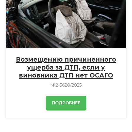
Возмещению причиненного
ущерба за ДТП, если у
виновника ДТП нет ОСАГО
№2-3620/2025
ПОДРОБНЕЕ