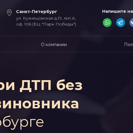
Напишите на
Санкт-Петербург
ул. Кузнецовская д.19, лит.А,
оф. 106 (БЦ "Парк Победы")
О компании
Пол
ри ДТП без
виновника
рбурге