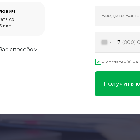
лович
Введите Ваше
ата со
5 лет
+7
Вас способом
Я согласен(а) н
Получить 