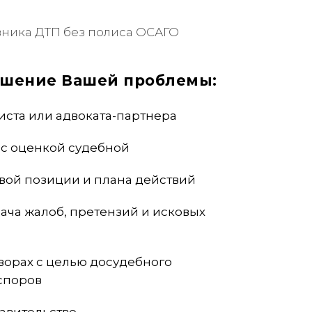
вника ДТП без полиса ОСАГО
ешение Вашей проблемы:
иста или адвоката-партнера
 с оценкой судебной
вой позиции и плана действий
ача жалоб, претензий и исковых
ворах с целью досудебного
споров