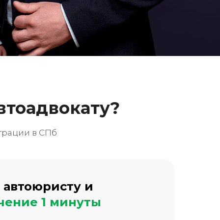
втоадвокату?
трации в СПб
 автоюристу и
ечение 1 минуты