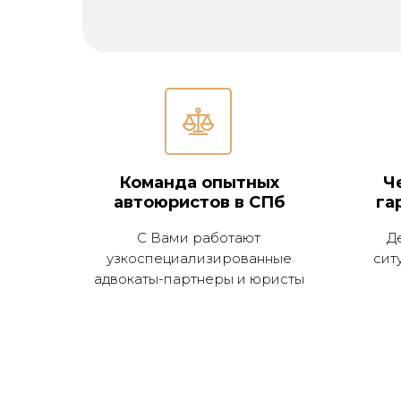
Команда опытных
Ч
автоюристов в СПб
га
С Вами работают
Д
узкоспециализированные
сит
адвокаты-партнеры и юристы