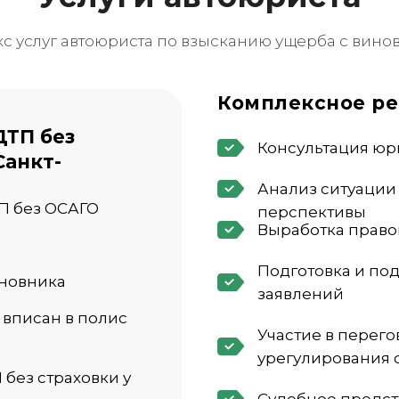
 услуг автоюриста по взысканию ущерба с вино
Комплексное р
ДТП без
Консультация юр
Санкт-
Анализ ситуации
ТП без ОСАГО
перспективы
Выработка право
Подготовка и под
иновника
заявлений
 вписан в полис
Участие в перего
урегулирования 
 без страховки у