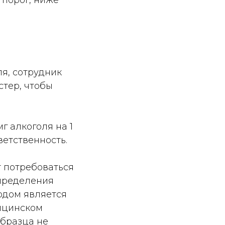
 порог, ниже
я, сотрудник
стер, чтобы
г алкоголя на 1
ветственность.
 потребоваться
пределения
одом является
дицинском
образца не