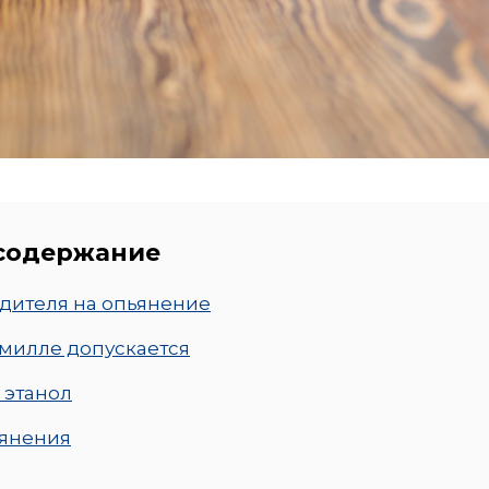
 содержание
дителя на опьянение
милле допускается
 этанол
ьянения