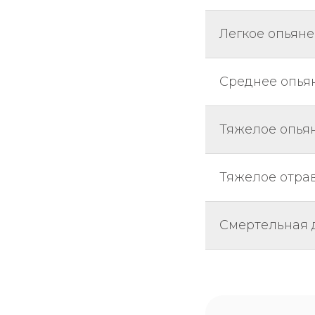
Легкое опьян
Среднее опья
Тяжелое опья
Тяжелое отра
Смертельная 