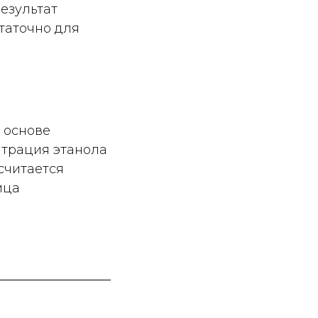
результат
статочно для
 основе
нтрация этанола
считается
ица