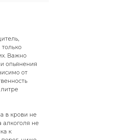
итель,
 только
их. Важно
ии опьянения
висимо от
твенность
 литре
а в крови не
а алкоголя не
ка к