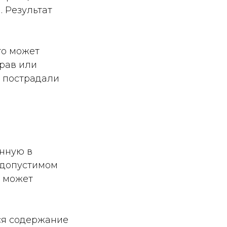
 Результат
то может
рав или
П пострадали
енную в
 "допустимом
и может
ся содержание