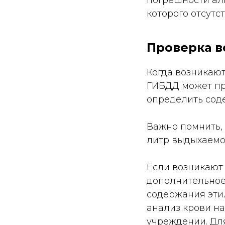
погрешности ал
которого отсутс
Проверка в
Когда возникают
ГИБДД может пр
определить сод
Важно помнить, 
литр выдыхаемог
Если возникают
дополнительное
содержания эти
анализ крови н
учреждении. Для