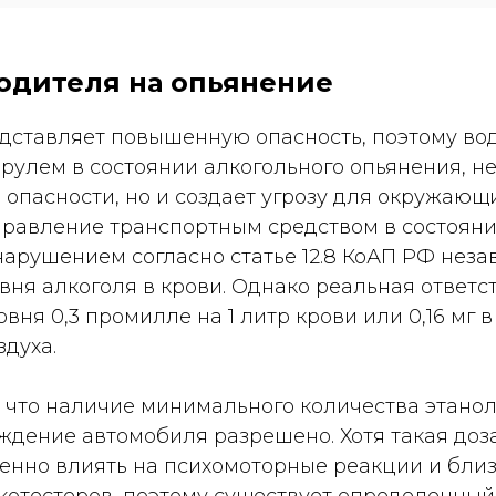
одителя на опьянение
дставляет повышенную опасность, поэтому вод
рулем в состоянии алкогольного опьянения, не
 опасности, но и создает угрозу для окружающ
управление транспортным средством в состоян
арушением согласно статье 12.8 КоАП РФ неза
вня алкоголя в крови. Однако реальная ответс
вня 0,3 промилле на 1 литр крови или 0,16 мг в
духа.
 что наличие минимального количества этанол
ождение автомобиля разрешено. Хотя такая доз
енно влиять на психомоторные реакции и близ