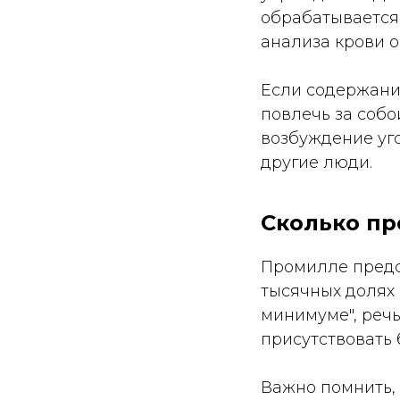
обрабатывается
анализа крови 
Если содержание
повлечь за соб
возбуждение уго
другие люди.
Сколько пр
Промилле предс
тысячных долях 
минимуме", речь
присутствовать 
Важно помнить,