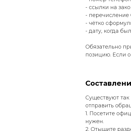
- ссылки на зак
- перечисление 
- чётко сформу
- дату, когда б
Обязательно пр
позицию. Если о
Составлени
Существуют так
отправить обращ
1. Посетите офи
нужен.
2. Отыщите раз