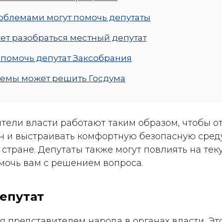
облемами могут помочь депутаты
ет разобраться местный депутат
 помочь депутат Заксобрания
емы может решить Госдума
тели власти работают таким образом, чтобы от
н и выстраивать комфортную безопасную среду
 стране. Депутаты также могут повлиять на те
мочь вам с решением вопроса.
депутат
я представителем народа в органах власти. Эт