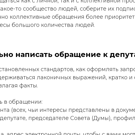
аться как с личной, так и с коллективной про
акое-то сообщество людей, соберите их подпи
чно коллективные обращения более приоритетн
есы большого количества людей.
ьно написать обращение к депут
становленных стандартов, как оформлять запро
держиваться лаконичных выражений, кратко и 
злагая факты.
ть в обращении:
нта (всех, чьи интересы представлены в докуме
депутате, председателе Совета (Думы), профи
а, адрес электронной почты, чтобы с вами могл