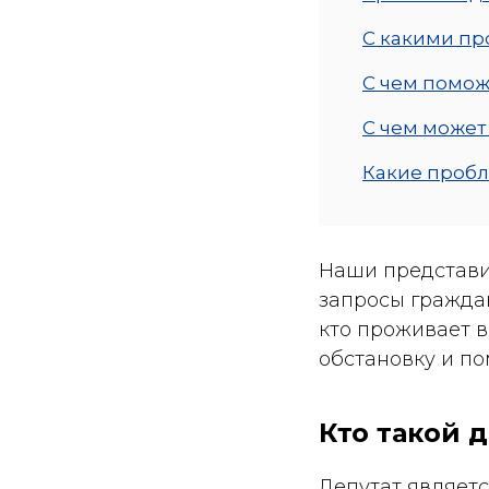
С какими пр
С чем помож
С чем может
Какие пробл
Наши представи
запросы гражда
кто проживает в
обстановку и по
Кто такой 
Депутат являетс