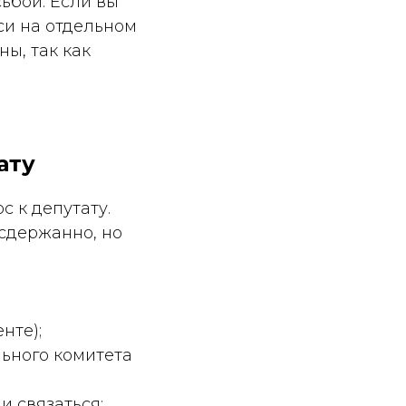
сьбой. Если вы
си на отдельном
ы, так как
ату
с к депутату.
сдержанно, но
нте);
льного комитета
и связаться;