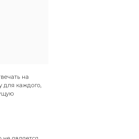
вечать на
 для каждого,
кущую
о не является