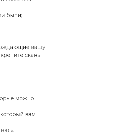
ли были;
верждающие вашу
крепите сканы.
торые можно
 который вам
ная».