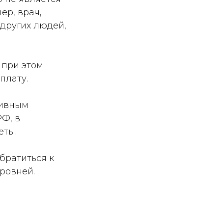
ер, врач,
 других людей,
 при этом
плату.
тивным
РФ, в
еты.
братиться к
ровней.