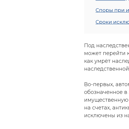
Споры при и
Сроки исклю
Под наследстве
может перейти к
как умрёт насле
наследственной 
Во-первых, авт
обозначенное в
имущественную 
на счетах, антик
исключены из на