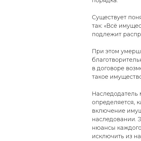
порядка.
Существует поня
так: «Всё имуще
подлежит распр
При этом умерши
благотворитель
в договоре возм
такое имущество
Наследодатель 
определяется, к
включение имуще
наследовании. 
нюансы каждого 
исключить из н