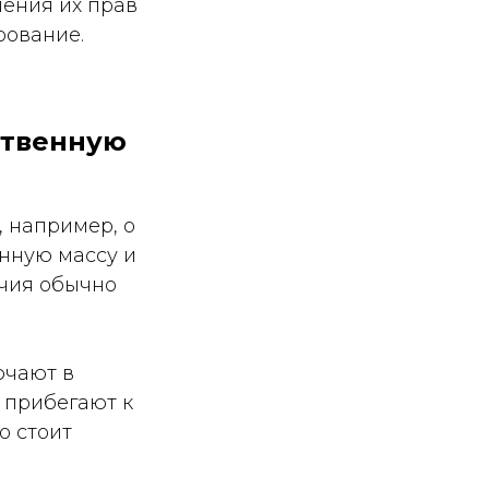
ления их прав
рование.
ственную
 например, о
енную массу и
ечия обычно
ючают в
 прибегают к
о стоит