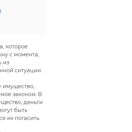
ы
, которое
ну с момента,
ь из
нной ситуации.
у имущество,
мое законом. В
щество, деньги
могут быть
я их погасить.