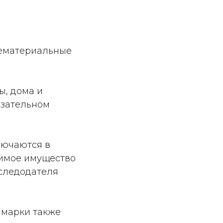
нематериальные
ы, дома и
язательном
лючаются в
жимое имущество
аследодателя
 марки также