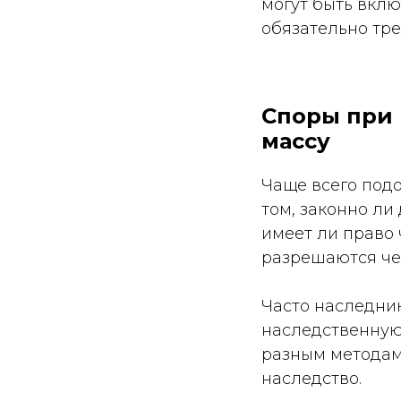
могут быть вклю
обязательно тр
Споры при
массу
Чаще всего подо
том, законно ли
имеет ли право
разрешаются чер
Часто наследник
наследственную
разным методам 
наследство.