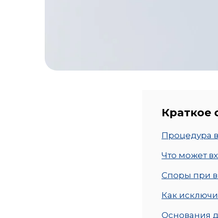
Краткое
Процедура в
Что может в
Споры при в
Как исключи
Основания д