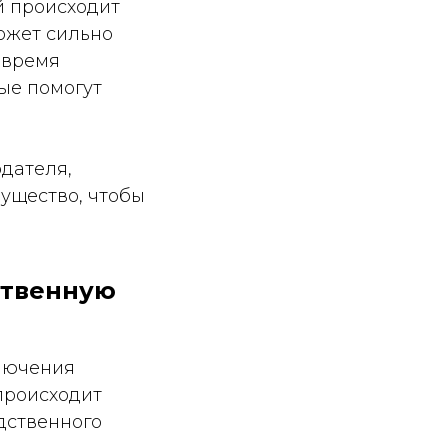
й происходит
ожет сильно
овремя
ые помогут
дателя,
мущество, чтобы
ственную
ключения
происходит
дственного