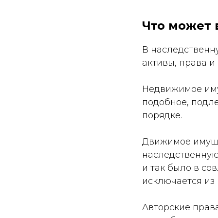
Что может 
В наследственн
активы, права и
Недвижимое иму
подобное, подл
порядке.
Движимое имуще
наследственную
и так было в со
исключается из 
Авторские права