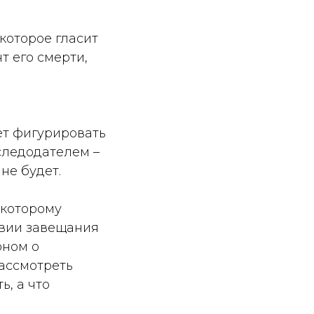
которое гласит
т его смерти,
ет фигурировать
следодателем –
не будет.
 которому
твии завещания
оном о
ассмотреть
ь, а что