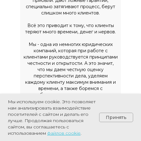
прибыли: дают ложные гарантии,
специально затягивают процесс, берут
слишком много клиентов.
Всё это приводит к тому, что клиенты
теряют много времени, денег и нервов.
Мы - одна из немногих юридических
компаний, которая при работе с
клиентами руководствуется принципами
честности и открытости. А это значит,
что мы даем честную оценку
перспективности дела, уделяем
каждому клиенту максимум внимания и
времени, а также боремся с
недобросовестными компаниями до
конца - до положительного заключения
Мы используем cookie. Это позволяет
суда.
нам анализировать взаимодействие
посетителей с сайтом и делать его
Принять
Мы тесно сотрудничаем с адвокатами-
лучше. Продолжая пользоваться
партнерами по категории сложных дел,
сайтом, вы соглашаетесь с
Позвонить
поэтому можем работать с тяжелыми
использованием
файлов
cookie
.
жизненными ситуациями.