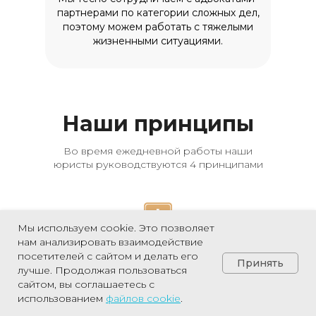
партнерами по категории сложных дел,
поэтому можем работать с тяжелыми
жизненными ситуациями.
Наши принципы
Во время ежедневной работы наши
юристы руководствуются 4 принципами
Мы используем cookie. Это позволяет
нам анализировать взаимодействие
Сделаем всё, от нас
посетителей с сайтом и делать его
Принять
зависящее, для достижения
лучше. Продолжая пользоваться
положительного результата
сайтом, вы соглашаетесь с
Позвонить
использованием
файлов
cookie
.
После заключения с Вами договора