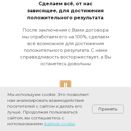
Сделаем всё, от нас
зависящее, для достижения
положительного результата
После заключения с Вами договора
мы отработаем его на 100%, сделаем
всё возможное для достижения
положительного результата. С нами
справедливость восторжествует, а Вы
останетесь довольны
Мы используем cookie. Это позволяет
Мы не продаемся - какие бы
нам анализировать взаимодействие
посетителей с сайтом и делать его
деньги нам не предлагала
Принять
лучше. Продолжая пользоваться
противоположная сторона
сайтом, вы соглашаетесь с
Позвонить
использованием
файлов
cookie
.
Иногда противоположная сторона