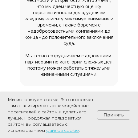
честности и открытости. А это значит,
что мы даем честную оценку
перспективности дела, уделяем
каждому клиенту максимум внимания и
времени, а также боремся с
недобросовестными компаниями до
конца - до положительного заключения
суда.
Мы тесно сотрудничаем с адвокатами-
партнерами по категории сложных дел,
поэтому можем работать с тяжелыми
жизненными ситуациями.
Мы используем cookie. Это позволяет
нам анализировать взаимодействие
Наши принципы
посетителей с сайтом и делать его
Принять
лучше. Продолжая пользоваться
Во время ежедневной работы наши
сайтом, вы соглашаетесь с
юристы руководствуются 4 принципами
Позвонить
использованием
файлов
cookie
.