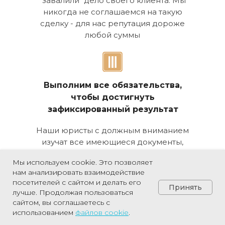
"завалили" дело своего клиента. Мы
никогда не соглашаемся на такую
сделку - для нас репутация дороже
любой суммы
Выполним все обязательства,
чтобы достигнуть
зафиксированный результат
Наши юристы с должным вниманием
изучат все имеющиеся документы,
разработают план действий и
Мы используем cookie. Это позволяет
добросовестно выполнят все
нам анализировать взаимодействие
обязательства по договору для
посетителей с сайтом и делать его
Принять
достижения поставленного результата
лучше. Продолжая пользоваться
сайтом, вы соглашаетесь с
Позвонить
использованием
файлов
cookie
.