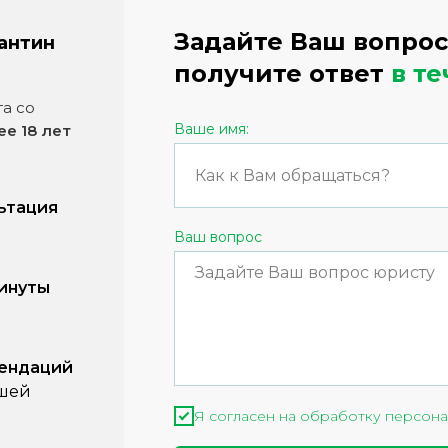
Задайте Ваш вопрос
антин
получите ответ
в т
а со
Ваше имя:
ее 18 лет
ьтация
Ваш вопрос
минуты
мендаций
ашей
Я согласен на обработку персона