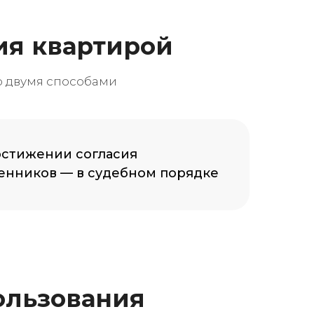
ия квартирой
 двумя способами
стижении согласия
енников — в судебном порядке
ользования