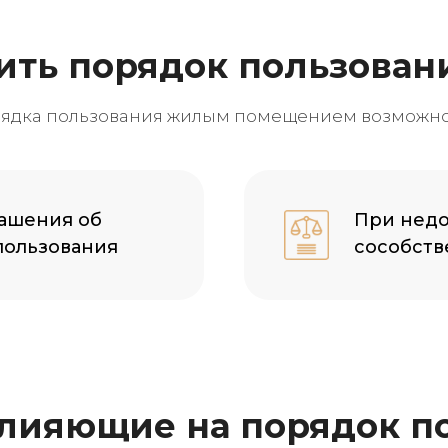
ить порядок пользован
ядка пользования жилым помещением возможно
лашения об
При недо
пользования
сособств
лияющие на порядок п