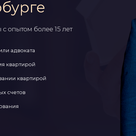
рбурге
с опытом более 15 лет
или адвоката
ия квартирой
овании квартирой
ых счетов
ования