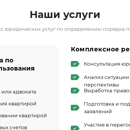
Наши услуги
 юридических услуг по определению порядка п
Комплексное р
а по
Консультация юр
льзования
Анализ ситуации
перспективы
Выработка право
 или адвоката
ния квартирой
Подготовка и под
заявлений
зовании квартирой
Участие в перего
вых счетов