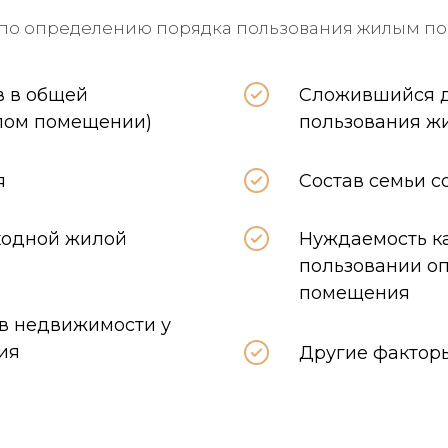
 по определению порядка пользования жилым п
в в общей
Сложившийся д
илом помещении)
пользования 
я
Состав семьи 
ходной жилой
Нуждаемость ка
пользовании о
помещения
в недвижимости у
ия
Другие факторы